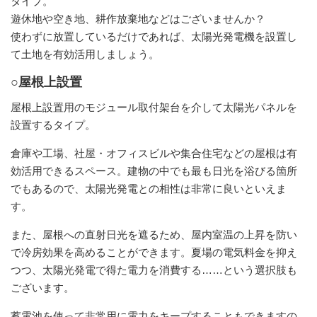
タイプ。
遊休地や空き地、耕作放棄地などはございませんか？
使わずに放置しているだけであれば、太陽光発電機を設置し
て土地を有効活用しましょう。
○屋根上設置
屋根上設置用のモジュール取付架台を介して太陽光パネルを
設置するタイプ。
倉庫や工場、社屋・オフィスビルや集合住宅などの屋根は有
効活用できるスペース。建物の中でも最も日光を浴びる箇所
でもあるので、太陽光発電との相性は非常に良いといえま
す。
また、屋根への直射日光を遮るため、屋内室温の上昇を防い
で冷房効果を高めることができます。夏場の電気料金を抑え
つつ、太陽光発電で得た電力を消費する……という選択肢も
ございます。
蓄電池を使って非常用に電力をキープすることもできますの