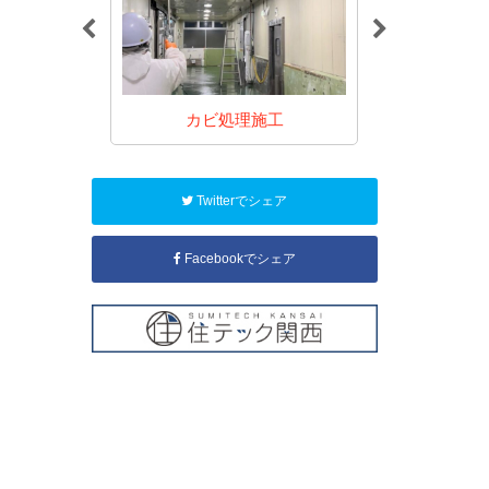
施工
カビ処理施工
カビ
Twitterでシェア
Facebookでシェア