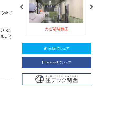
いる全て
施工
カビ処理施工
カビ
ていた
来るよう
Twitterでシェア
Facebookでシェア