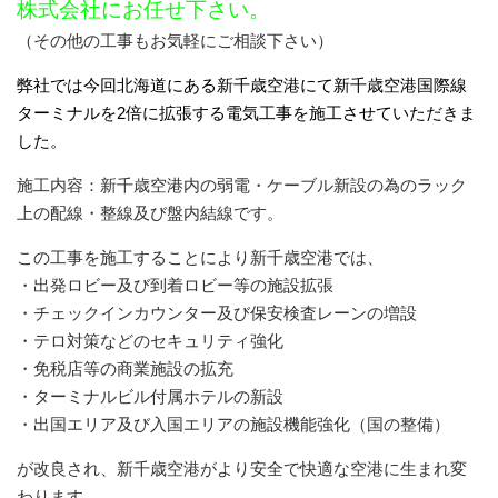
株式会社にお任せ下さい。
（その他の工事もお気軽にご相談下さい）
弊社では今回北海道にある新千歳空港にて新千歳空港国際線
ターミナルを2倍に拡張する電気工事を施工させていただきま
した。
施工内容：新千歳空港内の弱電・ケーブル新設の為のラック
上の配線・整線及び盤内結線です。
この工事を施工することにより新千歳空港では、
・出発ロビー及び到着ロビー等の施設拡張
・チェックインカウンター及び保安検査レーンの増設
・テロ対策などのセキュリティ強化
・免税店等の商業施設の拡充
・ターミナルビル付属ホテルの新設
・出国エリア及び入国エリアの施設機能強化（国の整備）
が改良され、新千歳空港がより安全で快適な空港に生まれ変
わります。